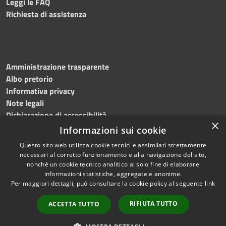
Leggi le FAQ
Richiesta di assistenza
Amministrazione trasparente
Albo pretorio
Informativa privacy
Note legali
Dichiarazione di accessibilità
×
Informazioni sui cookie
Questo sito web utilizza cookie tecnici e assimilati strettamente
necessari al corretto funzionamento e alla navigazione del sito,
RSS
Copyright © 2024, Comune
nonché un cookie tecnico analitico al solo fine di elaborare
Accessibilità
di Roccarainola
informazioni statistiche, aggregate e anonime.
Per maggiori dettagli, può consultare la cookie policy al seguente
link
Privacy
Powered by
Municipium
Cookie
|
Accesso redazione
RIFIUTA TUTTO
ACCETTA TUTTO
Mappa del sito
Webmail