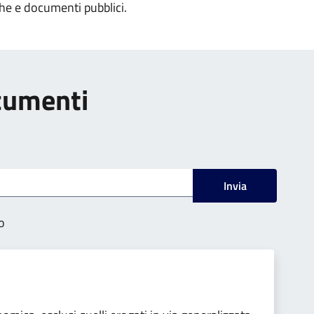
che e documenti pubblici.
ocumenti
Invia
o