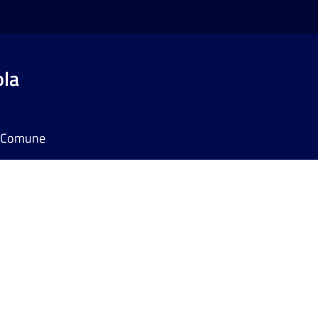
ola
il Comune