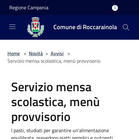
Salta al contenuto principale
Regione Campania
Comune di Roccarainola
Home
>
Novità
>
Avvisi
>
Servizio mensa scolastica, menù provvisorio
Servizio mensa
scolastica, menù
provvisorio
I pasti, studiati per garantire un'alimentazione
equilibrata, prevedono piatti semplici e nutrienti.