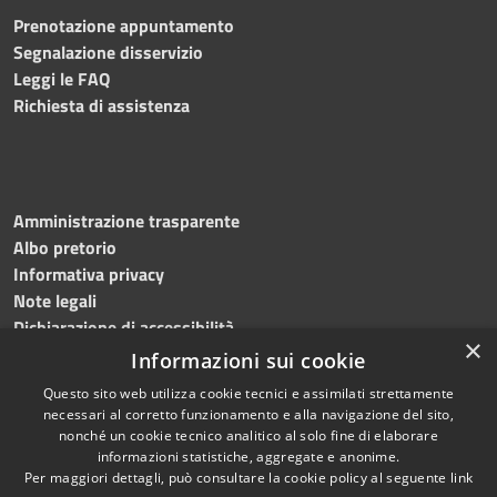
Prenotazione appuntamento
Segnalazione disservizio
Leggi le FAQ
Richiesta di assistenza
Amministrazione trasparente
Albo pretorio
Informativa privacy
Note legali
Dichiarazione di accessibilità
×
Informazioni sui cookie
Questo sito web utilizza cookie tecnici e assimilati strettamente
necessari al corretto funzionamento e alla navigazione del sito,
RSS
Copyright © 2024, Comune
nonché un cookie tecnico analitico al solo fine di elaborare
Accessibilità
di Roccarainola
informazioni statistiche, aggregate e anonime.
Per maggiori dettagli, può consultare la cookie policy al seguente
link
Privacy
Powered by
Municipium