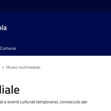
ola
il Comune
>
Museo multimediale
iale
i e eventi culturali temporanei, conosciuto per