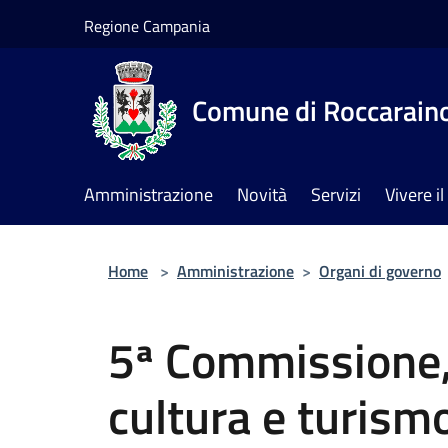
Salta al contenuto principale
Regione Campania
Comune di Roccarain
Amministrazione
Novità
Servizi
Vivere 
Home
>
Amministrazione
>
Organi di governo
5ª Commissione, 
cultura e turism