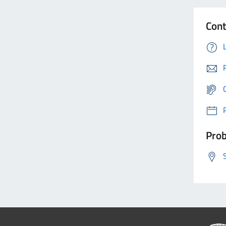
Cont
Prob