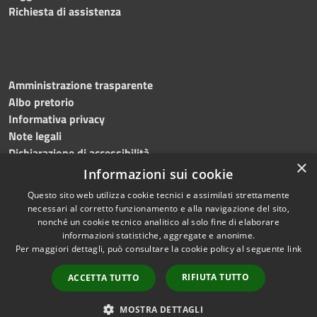
Richiesta di assistenza
Amministrazione trasparente
Albo pretorio
Informativa privacy
Note legali
Dichiarazione di accessibilità
×
Informazioni sui cookie
Questo sito web utilizza cookie tecnici e assimilati strettamente
necessari al corretto funzionamento e alla navigazione del sito,
RSS
Copyright © 2024, Comune
nonché un cookie tecnico analitico al solo fine di elaborare
Accessibilità
di Roccarainola
informazioni statistiche, aggregate e anonime.
Per maggiori dettagli, può consultare la cookie policy al seguente
link
Privacy
Powered by
Municipium
Cookie
|
Accesso redazione
RIFIUTA TUTTO
ACCETTA TUTTO
Mappa del sito
Webmail
MOSTRA DETTAGLI