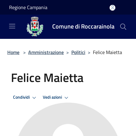
Salta al contenuto principale
Regione Campania
Comune di Roccarainola
Home
>
Amministrazione
>
Politici
>
Felice Maietta
Felice Maietta
Condividi
Vedi azioni