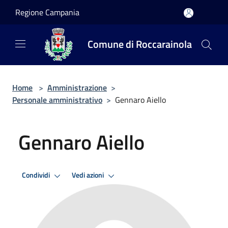
Salta al contenuto principale
Regione Campania
Comune di Roccarainola
Home
>
Amministrazione
>
Personale amministrativo
>
Gennaro Aiello
Gennaro Aiello
Condividi
Vedi azioni