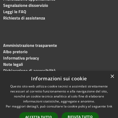
Segnalazione disservizio
Leggi le FAQ
Richiesta di assistenza
Amministrazione trasparente
Albo pretorio
Informativa privacy
Note legali
Dichiarazione di accessibilità
×
Informazioni sui cookie
Questo sito web utilizza cookie tecnici e assimilati strettamente
necessari al corretto funzionamento e alla navigazione del sito,
RSS
Copyright © 2024, Comune
nonché un cookie tecnico analitico al solo fine di elaborare
Accessibilità
di Roccarainola
informazioni statistiche, aggregate e anonime.
Per maggiori dettagli, può consultare la cookie policy al seguente
link
Privacy
Powered by
Municipium
Cookie
|
Accesso redazione
RIFIUTA TUTTO
ACCETTA TUTTO