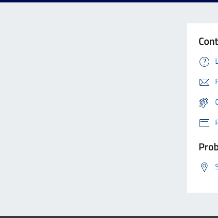
Cont
Prob