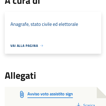
A cura di
Anagrafe, stato civile ed elettorale
VAI ALLA PAGINA
Allegati
Avviso voto assistito sign
PDF
Scarica