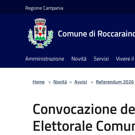
Salta al contenuto principale
Regione Campania
Comune di Roccarain
Amministrazione
Novità
Servizi
Vivere 
Home
>
Novità
>
Avvisi
>
Referendum 2026
Convocazione de
Elettorale Comu