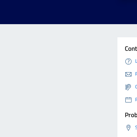
Cont
Prob