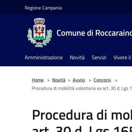
Salta al contenuto principale
Regione Campania
Comune di Roccarain
Amministrazione
Novità
Servizi
Vivere 
Home
>
Novità
>
Avvisi
>
Concorsi
>
Procedura di mobilità volontaria ex art. 30 d. Lgs
Procedura di mob
art. 30 d. Lgs 1