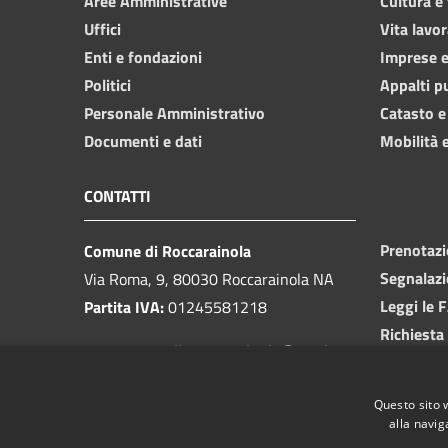
Aree Amministrative
Cultura e
Uffici
Vita lavor
Enti e fondazioni
Imprese 
Politici
Appalti p
Personale Amministrativo
Catasto e
Documenti e dati
Mobilità e
CONTATTI
Prenotaz
Comune di Roccarainola
Segnalazi
Via Roma, 9, 80030 Roccarainola NA
Leggi le 
Partita IVA:
01245581218
Richiesta
PEC:
protocollo.roccarainola@pec.it
Centralino unico:
081 8293449
Questo sito 
alla navig