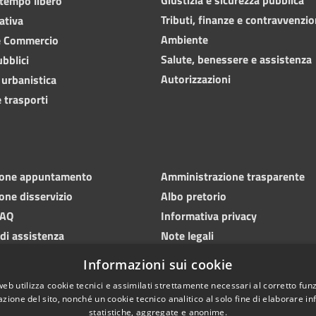
 tempo libero
Tributi, finanze e contravvenzio
ativa
Ambiente
e Commercio
Salute, benessere e assistenza
ubblici
Autorizzazioni
 urbanistica
 trasporti
ione appuntamento
Amministrazione trasparente
one disservizio
Albo pretorio
FAQ
Informativa privacy
 di assistenza
Note legali
Dichiarazione di accessibilità
Informazioni sui cookie
web utilizza cookie tecnici e assimilati strettamente necessari al corretto fu
azione del sito, nonché un cookie tecnico analitico al solo fine di elaborare i
statistiche, aggregate e anonime.