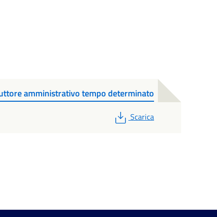
truttore amministrativo tempo determinato
PDF
Scarica