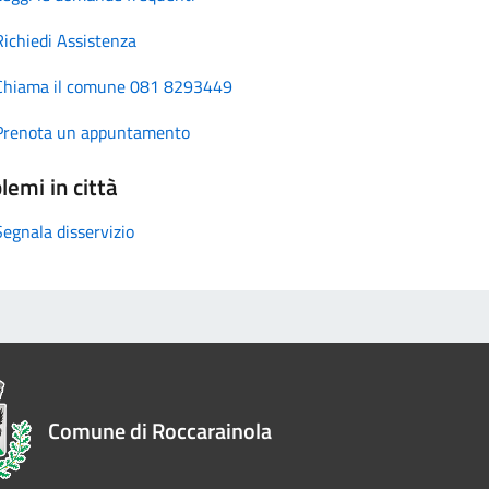
Richiedi Assistenza
Chiama il comune 081 8293449
Prenota un appuntamento
lemi in città
Segnala disservizio
Comune di Roccarainola